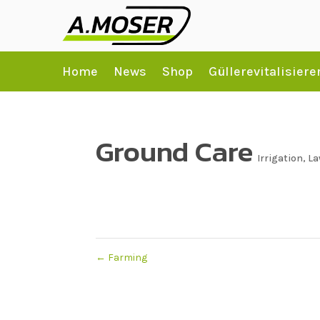
Home
News
Shop
Güllerevitalisiere
Ground Care
Irrigation
,
La
←
Farming