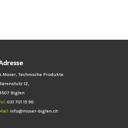
Adresse
A.Moser, Technische Produkte
Bärenstutz 12,
3507 Biglen
Tel:
031 701 15 90
Mail:
info@moser-biglen.ch