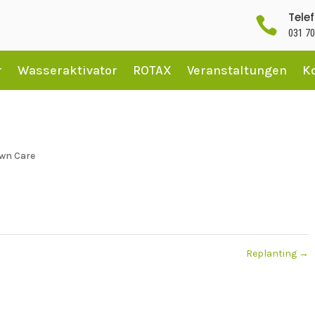
Tele

031 70
r
Wasseraktivator
ROTAX
Veranstaltungen
K
wn Care
Replanting
→