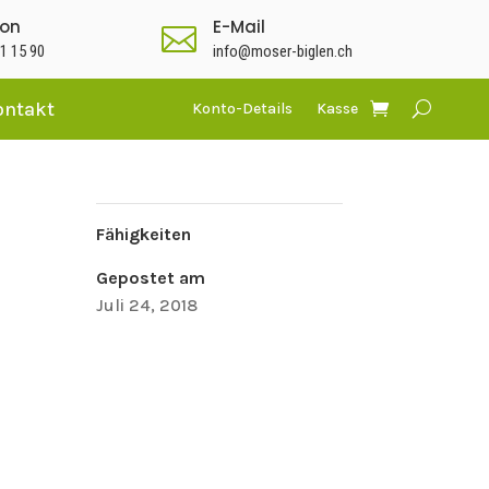
fon
E-Mail

1 15 90
info@moser-biglen.ch
ontakt
Konto-Details
Kasse
Fähigkeiten
Gepostet am
Juli 24, 2018