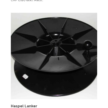
CHF
15.80
exkl. MwSt.
Haspel Lanker