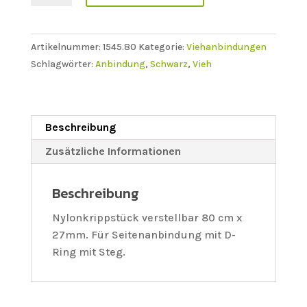
80
cm
x
Artikelnummer:
1545.80
Kategorie:
Viehanbindungen
27mm
Schlagwörter:
Anbindung
,
Schwarz
,
Vieh
Menge
Beschreibung
Zusätzliche Informationen
Beschreibung
Nylonkrippstück verstellbar 80 cm x
27mm. Für Seitenanbindung mit D-
Ring mit Steg.