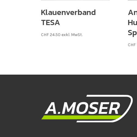
Klauenverband
An
TESA
Hu
Sp
CHF
24.50
exkl. MwSt.
CHF