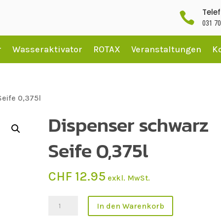
Tele

031 70
r
Wasseraktivator
ROTAX
Veranstaltungen
K
eife 0,375l
Dispenser schwarz
Seife 0,375l
CHF
12.95
exkl. MwSt.
Dispenser
In den Warenkorb
schwarz