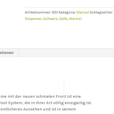
Seife
0,375l
Artikelnummer:
1551
Kategorie:
Sterisol
Schlagwörter:
Menge
Dispenser
,
Schwarz
,
Seife
,
Sterisol
ationen
eme mit der neuen schmalen Front ist eine
ol System, die in ihrer Art völlig einzigartig ist.
dentlicheres Aussehen und ist in seinem