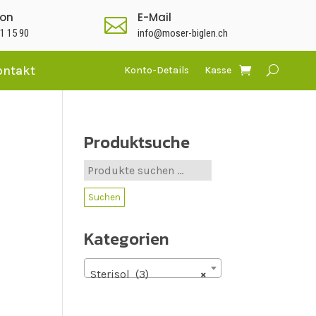
fon
E-Mail

1 15 90
info@moser-biglen.ch
ontakt
Konto-Details
Kasse
Produktsuche
Suche
nach:
Suchen
Kategorien
Sterisol (3)
×