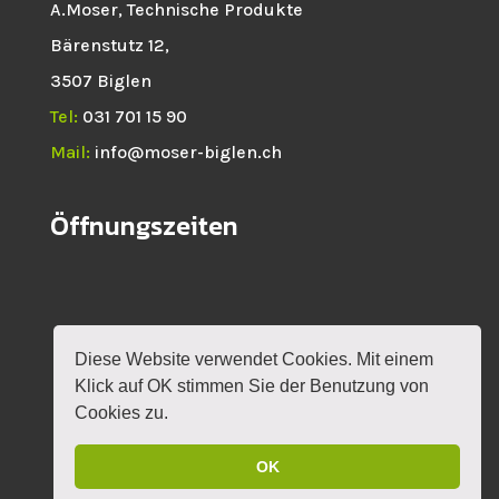
A.Moser, Technische Produkte
Bärenstutz 12,
3507 Biglen
Tel:
031 701 15 90
Mail:
info@moser-biglen.ch
Öffnungszeiten
Diese Website verwendet Cookies. Mit einem
HOME
NEWS
SHOP
ROTAX
Klick auf OK stimmen Sie der Benutzung von
VERANSTALTUNGEN
KONTAKT
MEIN KONTO
Cookies zu.
OK
DESIGN BY
MYLOKALESUCHE GMBH
|
IMPRESSUM
|
DATENSCHUTZERKLÄRUNG
|
AGB'S