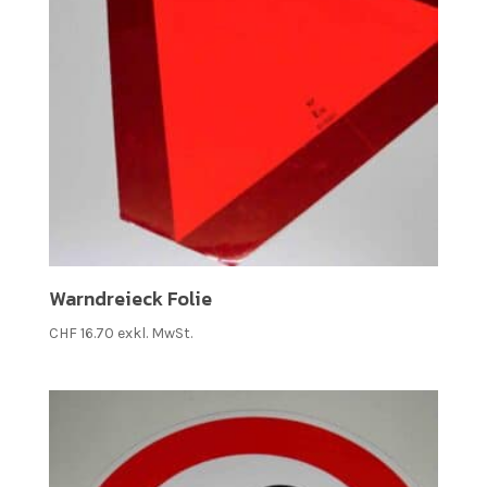
Warndreieck Folie
CHF
16.70
exkl. MwSt.