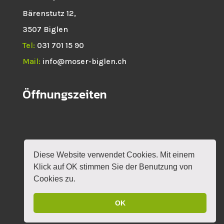
Bärenstutz 12,
3507 Biglen
Tel:
031 701 15 90
Mail:
info@moser-biglen.ch
Öffnungszeiten
Diese Website verwendet Cookies. Mit einem
HOME
NEWS
SHOP
ROTAX
Klick auf OK stimmen Sie der Benutzung von
VERANSTALTUNGEN
KONTAKT
MEIN KONTO
Cookies zu.
OK
DESIGN BY
MYLOKALESUCHE GMBH
|
IMPRESSUM
|
DATENSCHUTZERKLÄRUNG
|
AGB'S