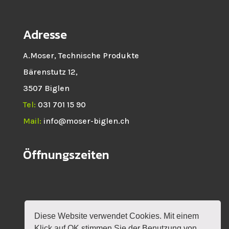
Adresse
A.Moser, Technische Produkte
Bärenstutz 12,
3507 Biglen
Tel:
031 701 15 90
Mail:
info@moser-biglen.ch
Öffnungszeiten
Diese Website verwendet Cookies. Mit einem
HOME
NEWS
SHOP
ROTAX
Klick auf OK stimmen Sie der Benutzung von