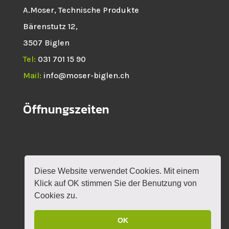
A.Moser, Technische Produkte
Bärenstutz 12,
3507 Biglen
Tel:
031 701 15 90
Mail:
info@moser-biglen.ch
Öffnungszeiten
Diese Website verwendet Cookies. Mit einem
HOME
NEWS
SHOP
ROTAX
Klick auf OK stimmen Sie der Benutzung von
VERANSTALTUNGEN
KONTAKT
MEIN KONTO
Cookies zu.
OK
DESIGN BY
MYLOKALESUCHE GMBH
|