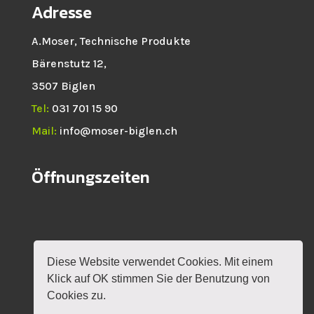
Adresse
A.Moser, Technische Produkte
Bärenstutz 12,
3507 Biglen
Tel:
031 701 15 90
Mail:
info@moser-biglen.ch
Öffnungszeiten
Diese Website verwendet Cookies. Mit einem
HOME
NEWS
SHOP
ROTAX
Klick auf OK stimmen Sie der Benutzung von
VERANSTALTUNGEN
KONTAKT
MEIN KONTO
Cookies zu.