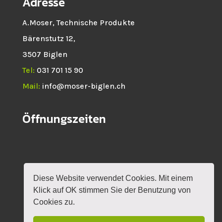
Adresse
A.Moser, Technische Produkte
Bärenstutz 12,
3507 Biglen
Tel:
031 701 15 90
Mail:
info@moser-biglen.ch
Öffnungszeiten
Diese Website verwendet Cookies. Mit einem
HOME
NEWS
SHOP
ROTAX
Klick auf OK stimmen Sie der Benutzung von
VERANSTALTUNGEN
KONTAKT
MEIN KONTO
Cookies zu.