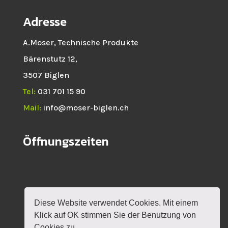
Adresse
A.Moser, Technische Produkte
Bärenstutz 12,
3507 Biglen
Tel:
031 701 15 90
Mail:
info@moser-biglen.ch
Öffnungszeiten
Diese Website verwendet Cookies. Mit einem
HOME
NEWS
SHOP
ROTAX
Klick auf OK stimmen Sie der Benutzung von
VERANSTALTUNGEN
KONTAKT
MEIN KONTO
Cookies zu.