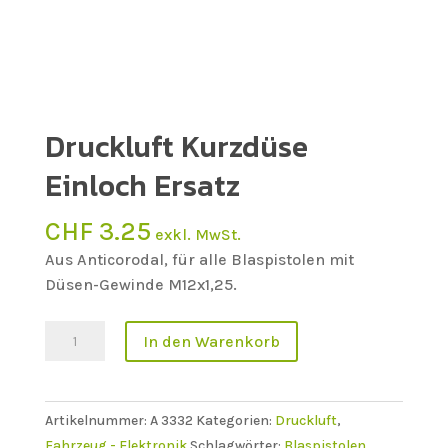
Druckluft Kurzdüse
Einloch Ersatz
CHF
3.25
exkl. MwSt.
Aus Anticorodal, für alle Blaspistolen mit
Düsen-Gewinde M12x1,25.
Druckluft
In den Warenkorb
Kurzdüse
Einloch
Ersatz
Artikelnummer:
A 3332
Kategorien:
Druckluft
,
Menge
Fahrzeug - Elektronik
Schlagwörter:
Blaspistolen
,