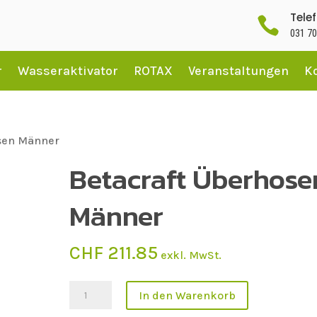
Tele

031 70
r
Wasseraktivator
ROTAX
Veranstaltungen
K
osen Männer
Betacraft Überhose
Männer
CHF
211.85
exkl. MwSt.
Betacraft
In den Warenkorb
Überhosen