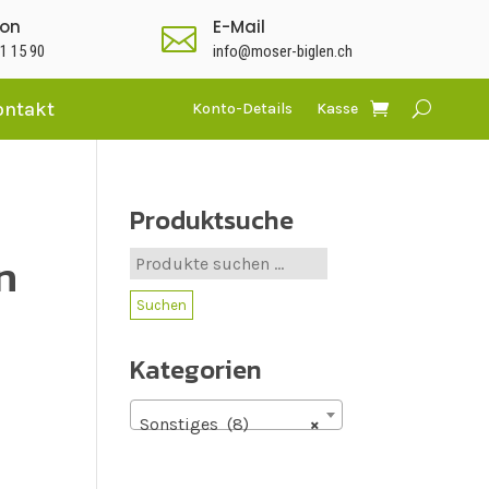
fon
E-Mail

1 15 90
info@moser-biglen.ch
ontakt
Konto-Details
Kasse
Produktsuche
n
Suche
nach:
Suchen
Kategorien
Sonstiges (8)
×