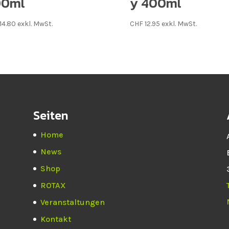
00ml
y 400ml
14.80
exkl. MwSt.
CHF
12.95
exkl. MwSt.
Seiten
Home
News
Shop
ROTAX
Veranstaltungen
Kontakt