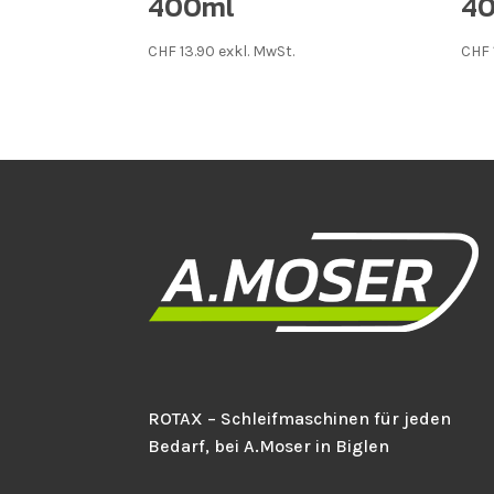
400ml
4
CHF
13.90
exkl. MwSt.
CHF
ROTAX – Schleifmaschinen für jeden
Bedarf, bei A.Moser in Biglen