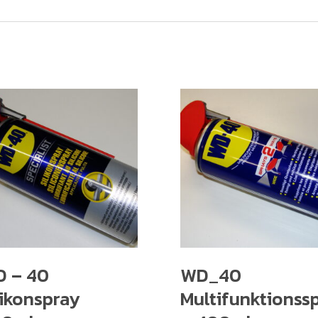
 – 40
WD_40
likonspray
Multifunktionss