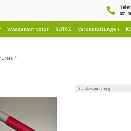
Tele

031 70
r
Wasseraktivator
ROTAX
Veranstaltungen
K
 „Tafel“