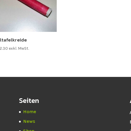
lltafelkreide
2.30
exkl. MwSt.
Seiten
Home
News
Shop