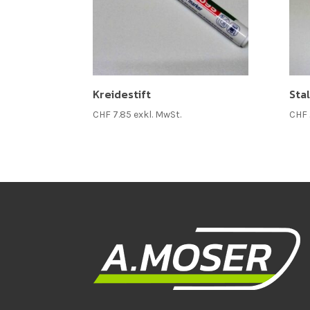
Kreidestift
Sta
CHF
7.85
exkl. MwSt.
CHF