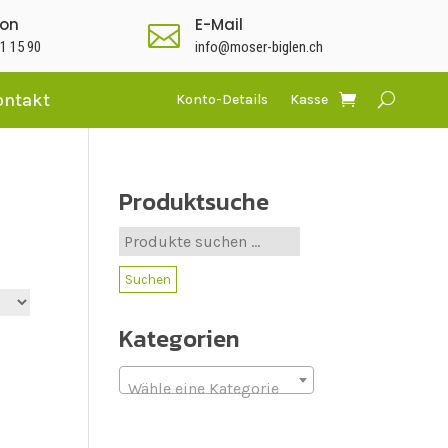
fon
E-Mail

1 15 90
info@moser-biglen.ch
ontakt
Konto-Details
Kasse
Produktsuche
Suche
nach:
Suchen
Kategorien
Wähle eine Kategorie