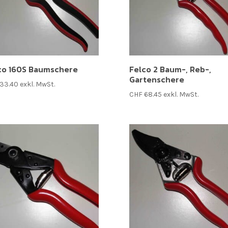
co 160S Baumschere
Felco 2 Baum-, Reb-,
Gartenschere
33.40
exkl. MwSt.
CHF
68.45
exkl. MwSt.