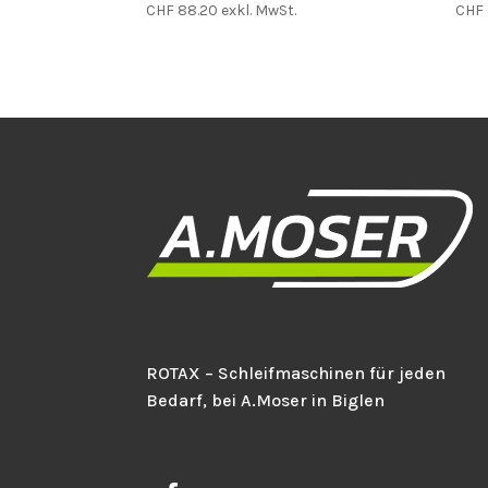
CHF
88.20
exkl. MwSt.
CHF
ROTAX – Schleifmaschinen für jeden
Bedarf, bei A.Moser in Biglen