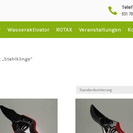
Tele

031 70
r
Wasseraktivator
ROTAX
Veranstaltungen
K
 „Stahlklinge“