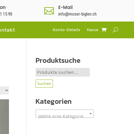
fon
E-Mail

1 15 90
info@moser-biglen.ch
ontakt
Konto-Details
Kasse
Produktsuche
Suche
nach:
Suchen
Kategorien
Wähle eine Kategorie