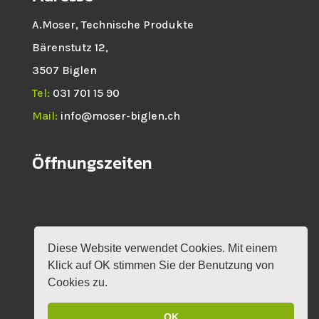
A.Moser, Technische Produkte
Bärenstutz 12,
3507 Biglen
Tel:
031 701 15 90
Mail:
info@moser-biglen.ch
Öffnungszeiten
Diese Website verwendet Cookies. Mit einem
HOME
NEWS
SHOP
ROTAX
Klick auf OK stimmen Sie der Benutzung von
VERANSTALTUNGEN
KONTAKT
MEIN KONTO
Cookies zu.
OK
DESIGN BY
MYLOKALESUCHE GMBH
|