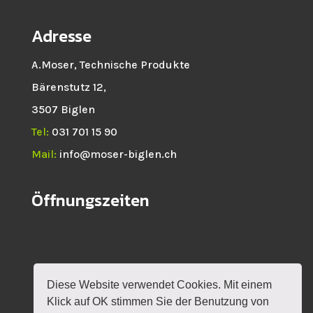
Adresse
A.Moser, Technische Produkte
Bärenstutz 12,
3507 Biglen
Tel:
031 701 15 90
Mail:
info@moser-biglen.ch
Öffnungszeiten
Diese Website verwendet Cookies. Mit einem
HOME
NEWS
SHOP
ROTAX
Klick auf OK stimmen Sie der Benutzung von