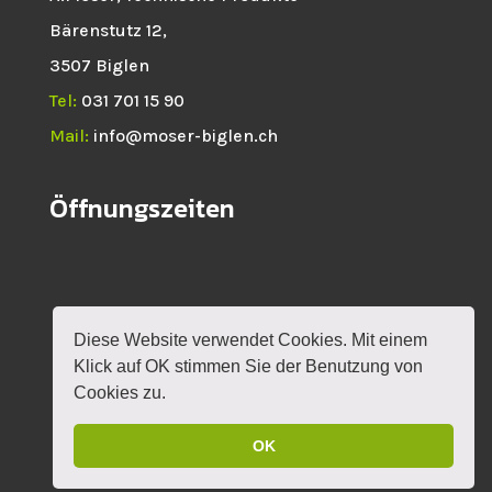
Bärenstutz 12,
3507 Biglen
Tel:
031 701 15 90
Mail:
info@moser-biglen.ch
Öffnungszeiten
Diese Website verwendet Cookies. Mit einem
HOME
NEWS
SHOP
ROTAX
Klick auf OK stimmen Sie der Benutzung von
VERANSTALTUNGEN
KONTAKT
MEIN KONTO
Cookies zu.
OK
DESIGN BY
MYLOKALESUCHE GMBH
|
IMPRESSUM
|
DATENSCHUTZERKLÄRUNG
|
AGB'S