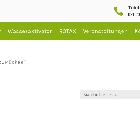
Tele

031 70
r
Wasseraktivator
ROTAX
Veranstaltungen
K
t „Mücken“