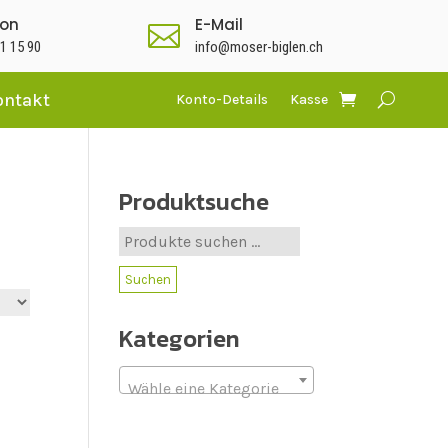
fon
E-Mail

1 15 90
info@moser-biglen.ch
ontakt
Konto-Details
Kasse
Produktsuche
Suche
nach:
Suchen
Kategorien
Wähle eine Kategorie