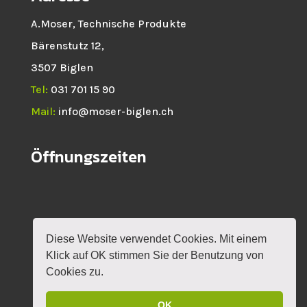
A.Moser, Technische Produkte
Bärenstutz 12,
3507 Biglen
Tel:
031 701 15 90
Mail:
info@moser-biglen.ch
Öffnungszeiten
Diese Website verwendet Cookies. Mit einem
HOME
NEWS
SHOP
ROTAX
Klick auf OK stimmen Sie der Benutzung von
VERANSTALTUNGEN
KONTAKT
MEIN KONTO
Cookies zu.
OK
DESIGN BY
MYLOKALESUCHE GMBH
|