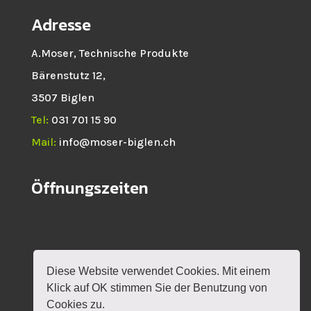
Adresse
A.Moser, Technische Produkte
Bärenstutz 12,
3507 Biglen
Tel:
031 701 15 90
Mail:
info@moser-biglen.ch
Öffnungszeiten
Diese Website verwendet Cookies. Mit einem
HOME
NEWS
SHOP
ROTAX
Klick auf OK stimmen Sie der Benutzung von
VERANSTALTUNGEN
KONTAKT
MEIN KONTO
Cookies zu.