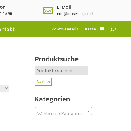
fon
E-Mail

1 15 90
info@moser-biglen.ch
ontakt
Konto-Details
Kasse
Produktsuche
Suche
nach:
Suchen
Kategorien
Wähle eine Kategorie