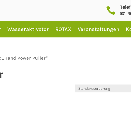
Tele

031 70
r
Wasseraktivator
ROTAX
Veranstaltungen
K
t „Hand Power Puller“
r