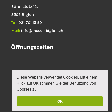
Bärenstutz 12,
3507 Biglen
Tel:
031 701 15 90
Mail:
info@moser-biglen.ch
Öffnungszeiten
Diese Website verwendet Cookies. Mit einem
HOME
NEWS
SHOP
ROTAX
Klick auf OK stimmen Sie der Benutzung von
VERANSTALTUNGEN
KONTAKT
MEIN KONTO
Cookies zu.
OK
DESIGN BY
MYLOKALESUCHE GMBH
|
IMPRESSUM
|
DATENSCHUTZERKLÄRUNG
|
AGB'S