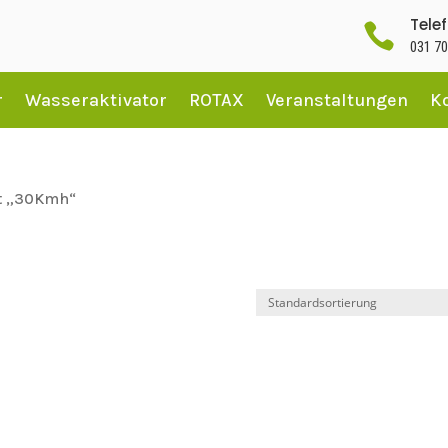
Tele

031 70
r
Wasseraktivator
ROTAX
Veranstaltungen
K
it „30Kmh“