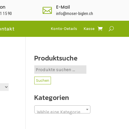
fon
E-Mail

1 15 90
info@moser-biglen.ch
ontakt
Konto-Details
Kasse
Produktsuche
Suche
nach:
Suchen
Kategorien
Wähle eine Kategorie