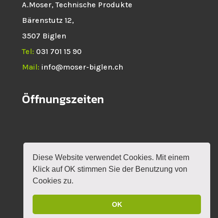
A.Moser, Technische Produkte
Bärenstutz 12,
3507 Biglen
Tel:
031 701 15 90
Mail:
info@moser-biglen.ch
Öffnungszeiten
Diese Website verwendet Cookies. Mit einem
HOME
NEWS
SHOP
ROTAX
Klick auf OK stimmen Sie der Benutzung von
VERANSTALTUNGEN
KONTAKT
MEIN KONTO
Cookies zu.
OK
DESIGN BY
MYLOKALESUCHE GMBH
|
IMPRESSUM
|
DATENSCHUTZERKLÄRUNG
|
AGB'S